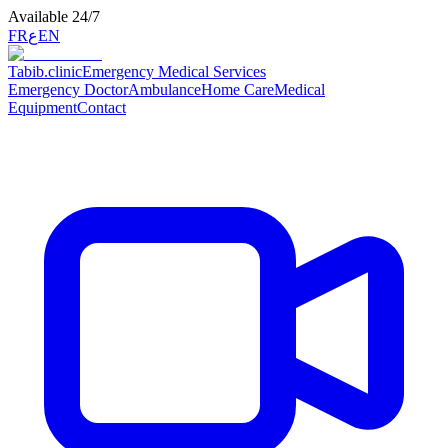
Available 24/7
FR
ع
EN
Tabib
.clinic
Emergency Medical Services
Emergency Doctor
Ambulance
Home Care
Medical
Equipment
Contact