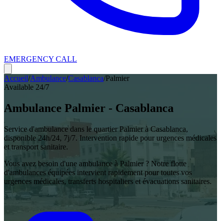
EMERGENCY CALL
Accueil
/
Ambulance
/
Casablanca
/
Palmier
Available 24/7
Ambulance
Palmier
-
Casablanca
Service d'ambulance dans le quartier
Palmier
à
Casablanca
,
disponible 24h/24, 7j/7. Intervention rapide pour urgences médicales
et transport sanitaire.
Vous avez besoin d'une ambulance à
Palmier
? Notre flotte
d'ambulances équipées intervient rapidement pour toutes vos
urgences médicales, transferts hospitaliers et évacuations sanitaires.