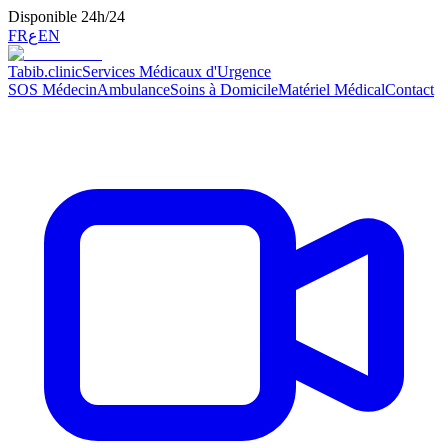
Disponible 24h/24
FR
ع
EN
Tabib
.clinic
Services Médicaux d'Urgence
SOS Médecin
Ambulance
Soins à Domicile
Matériel Médical
Contact