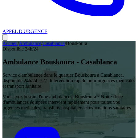
APPEL D'URGENCE
Accueil
/
Ambulance
/
Casablanca
/
Bouskoura
Disponible 24h/24
Ambulance
Bouskoura
-
Casablanca
Service d'ambulance dans le quartier
Bouskoura
à
Casablanca
,
disponible 24h/24, 7j/7. Intervention rapide pour urgences médicales
et transport sanitaire.
Vous avez besoin d'une ambulance à
Bouskoura
? Notre flotte
d'ambulances équipées intervient rapidement pour toutes vos
urgences médicales, transferts hospitaliers et évacuations sanitaires.