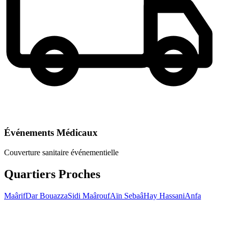
Événements Médicaux
Couverture sanitaire événementielle
Quartiers Proches
Maârif
Dar Bouazza
Sidi Maârouf
Aïn Sebaâ
Hay Hassani
Anfa