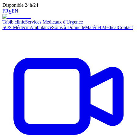
Disponible 24h/24
FR
ع
EN
Tabib
.clinic
Services Médicaux d'Urgence
SOS Médecin
Ambulance
Soins à Domicile
Matériel Médical
Contact