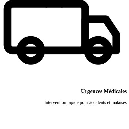
Urgenc
Intervention rapide pour acci