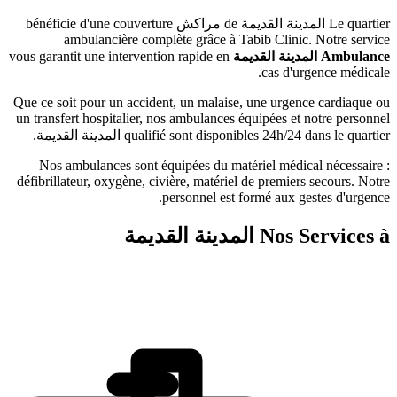
نة القديمة
de
مراكش
bénéficie d'une couverture
ambulancière complète grâce à Tabib Clini
ينة القديمة
vous garantit une intervention rapide en
cas d'
Que ce soit pour un accident, un malaise, une urge
un transfert hospitalier, nos ambulances équipées e
qualifié sont disponibles 24h/24
المدينة القديمة
.
Nos ambulances sont équipées du matériel médi
défibrillateur, oxygène, civière, matériel de premie
personnel est formé aux 
Nos 
المدينة القديمة