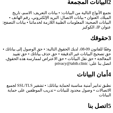
2
البيانات المجمعة
نجمع الأنواع التالية من البيانات: • بيانات التعريف: الاسم، تاريخ
الميلاد، العنوان • بيانات الاتصال: البريد الإلكتروني، رقم الهاتف •
البيانات الصحية: المعلومات الطبية اللازمة لخدماتنا • بيانات التصفح:
عنوان IP، الكوكيز
3
حقوقك
وفقًا للقانون 09-08، لديك الحقوق التالية: • حق الوصول إلى بياناتك •
حق تصحيح البيانات غير الدقيقة • حق حذف بياناتك • حق تقييد
المعالجة • حق نقل البيانات • حق الاعتراض لممارسة هذه الحقوق،
اتصل بنا على: privacy@tabib.clinic
4
أمان البيانات
نطبق تدابير أمنية مناسبة لحماية بياناتك: • تشفير SSL/TLS لجميع
الاتصالات • وصول محدود للبيانات • تدريب الموظفين على حماية
البيانات
5
اتصل بنا