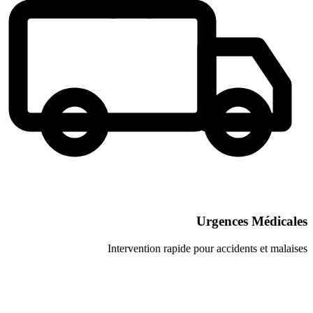
Urgenc
Intervention rapide pour acci