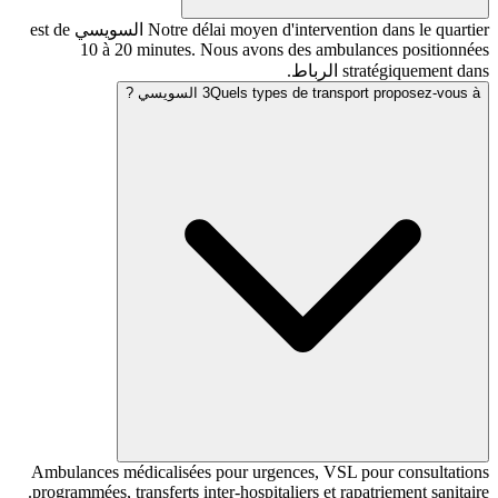
Notre délai moyen d'intervention dans le quartier السويسي est de
10 à 20 minutes. Nous avons des ambulan
لرباط.
Quels types de trans السويسي ?
3
Ambulances médicalisées pour urgences, VSL po
programmées, transferts inter-hospitaliers et rapat