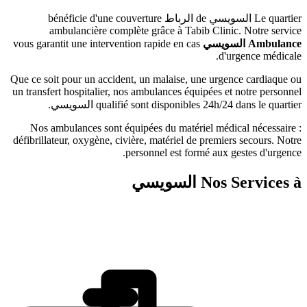
يسي
de
الرباط
bénéficie d'une couverture
ambulancière complète grâce à Tabib Clini
ويسي
vous garantit une intervention rapide en cas
d'
Que ce soit pour un accident, un malaise, une urge
un transfert hospitalier, nos ambulances équipées e
qualifié sont disponibles 24h/24
السويسي
.
Nos ambulances sont équipées du matériel médi
défibrillateur, oxygène, civière, matériel de premie
personnel est formé aux 
Nos 
السويسي