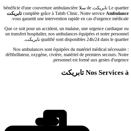
يكت
de
سلا
bénéficie d'une couverture ambulancière
complète grâce à Tabib Clinic. Notre ser
تابريكت
vous garantit une intervention rapide en cas d'
Que ce soit pour un accident, un malaise, une urge
un transfert hospitalier, nos ambulances équipées e
qualifié sont disponibles 24h/24
تابريكت
.
Nos ambulances sont équipées du matériel médi
défibrillateur, oxygène, civière, matériel de premie
personnel est formé aux 
Nos 
تابريكت