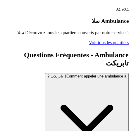
لا
Découvrez tous les quartiers couverts pa
سلا
.
Voir 
Questions Fréquentes -
Comment appe تابريكت ?
1