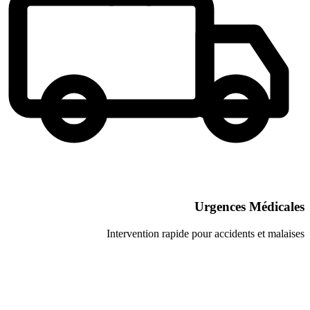
Urgenc
Intervention rapide pour acci