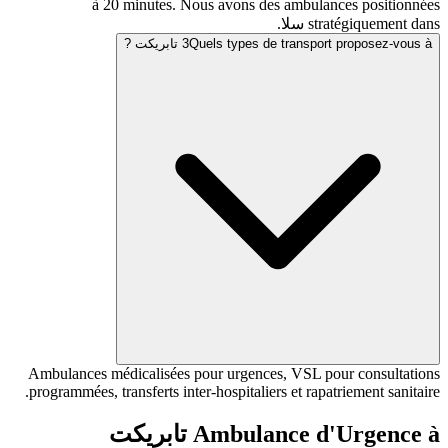
à 20 minutes. Nous avons des ambulan
 سلا.
Quels types de trans تابريكت ?
3
Ambulances médicalisées pour urgences, VSL po
programmées, transferts inter-hospitaliers et rapat
Ambulance d'
تابريكت