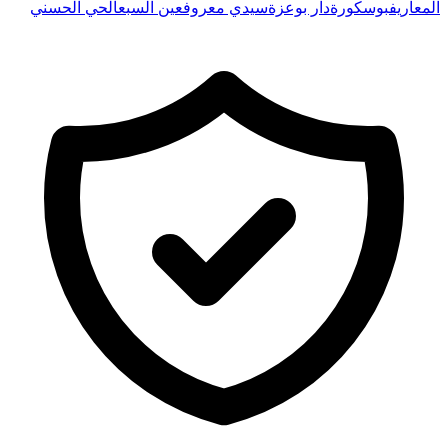
دار بوعزة
سيدي معروف
عين السبع
الحي الحسني