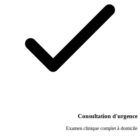
Consultati
Examen clinique co