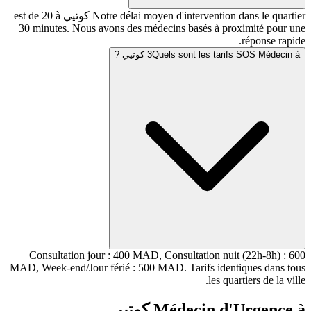
Notre délai moyen d'intervention dans le quartier كوتيي est de 20 à
30 minutes. Nous avons des médecins basés à pr
Quels sont les t كوتيي ?
3
Consultation jour : 400 MAD, Consultation nui
MAD, Week-end/Jour férié : 500 MAD. Tarifs iden
les qua
Médecin d'
كوتيي