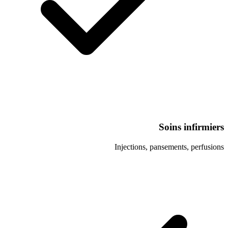
Soi
Injections, panse