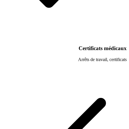
Certifi
Arrêts de t