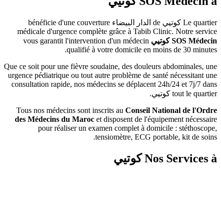
SOS 
كوتيي
ي
de
الدار البيضاء
bénéficie d'une couverture
médicale d'urgence complète grâce à Tabib Clini
وتيي
vous garantit l'intervention d'un médecin
qualifié à votre domicile en moi
Que ce soit pour une fièvre soudaine, des douleurs 
urgence pédiatrique ou tout autre problème de sant
consultation rapide, nos médecins se déplacent 24
وتيي
.
Tous nos médecins sont inscrits au
Conseil Nati
des Médecins du Maroc
et disposent de l'équip
pour réaliser un examen complet à domici
tensiomètre, ECG portab
Nos 
كوتيي