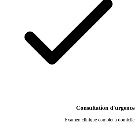
Consultati
Examen clinique co