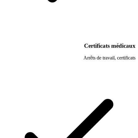
Certifi
Arrêts de t