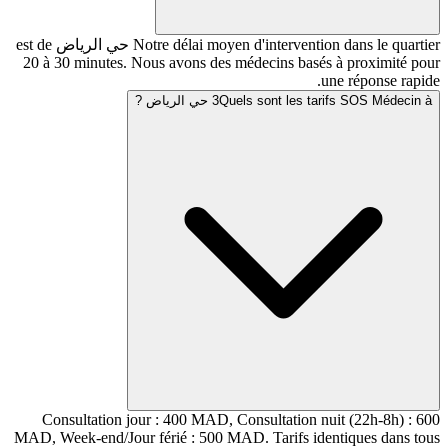
Notre délai moyen d'intervention dans le quartier حي الرياض est de
20 à 30 minutes. Nous avons des médecins basés 
un
Quels sont les حي الرياض ?
3
Consultation jour : 400 MAD, Consultation nui
MAD, Week-end/Jour férié : 500 MAD. Tarifs iden