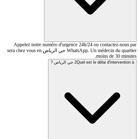
Appelez notre numéro d'urgence 24h/24 ou co
WhatsApp. Un médecin du quartier حي الرياض sera chez vous en
moin
Quel est l حي الرياض ?
2