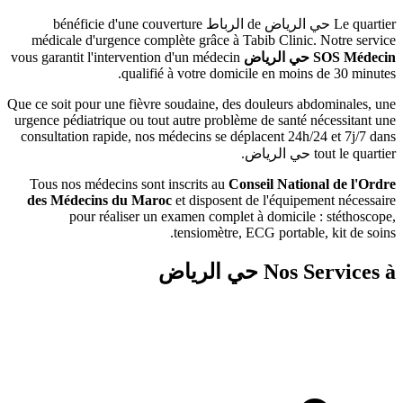
لرياض
de
الرباط
bénéficie d'une couverture
médicale d'urgence complète grâce à Tabib Clini
ي الرياض
vous garantit l'intervention d'un médecin
qualifié à votre domicile en moi
Que ce soit pour une fièvre soudaine, des douleurs 
urgence pédiatrique ou tout autre problème de sant
consultation rapide, nos médecins se déplacent 24
ي الرياض
.
Tous nos médecins sont inscrits au
Conseil Nati
des Médecins du Maroc
et disposent de l'équip
pour réaliser un examen complet à domici
tensiomètre, ECG portab
Nos 
حي الرياض