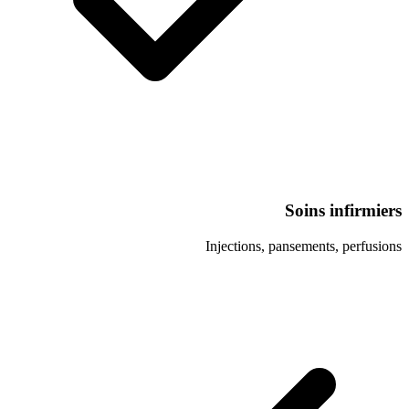
Soi
Injections, panse