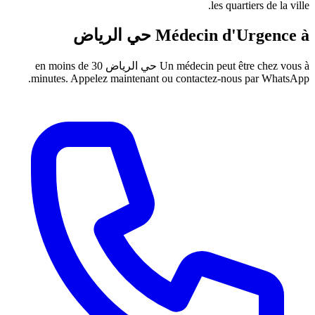
les qua
Médecin d'
حي الرياض
Un médecin peut 
حي الرياض
en moins de 30
minutes. Appelez maintenant ou contactez-no