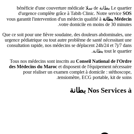
de
سلا
bénéficie d'une couverture médicale
d'urgence complète grâce à Tabib Clinic. N
vous garantit l'intervention d'un médecin qualifié 
votre domicile en moin
Que ce soit pour une fièvre soudaine, des douleurs 
urgence pédiatrique ou tout autre problème de sant
consultation rapide, nos médecins se déplacent 24
طانة
.
Tous nos médecins sont inscrits au
Conseil Nati
des Médecins du Maroc
et disposent de l'équip
pour réaliser un examen complet à domici
tensiomètre, ECG portab
Nos 
بطانة