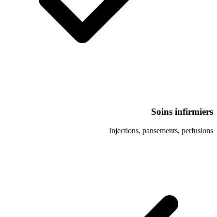
Soi
Injections, panse