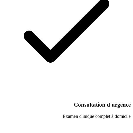
Consultati
Examen clinique co