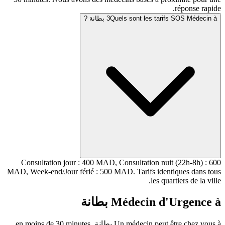
Quels sont les t بطانة ?
3
Consultation jour : 400 MAD, Consultation nui
MAD, Week-end/Jour férié : 500 MAD. Tarifs iden
les qua
Médecin d'
بطانة
Un médecin peut 
بطانة
en moins de 30 minutes.