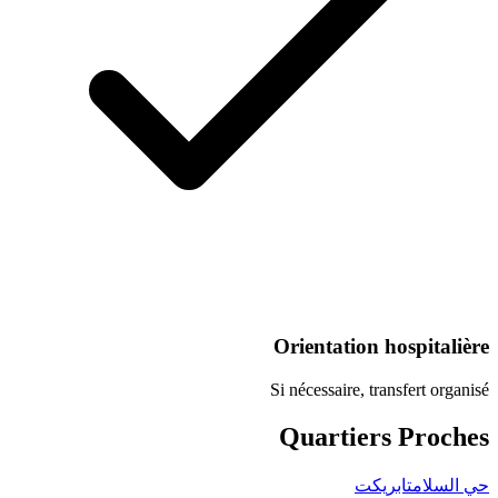
Orientation
Si nécessaire, 
Quartie
كت