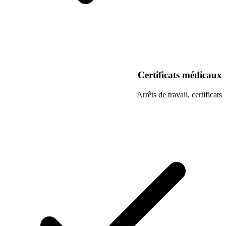
Certifi
Arrêts de t