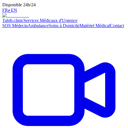
Disponible 24h/24
FR
ع
EN
Tabib
.clinic
Services Médicaux d'Urgence
SOS Médecin
Ambulance
Soins à Domicile
Matériel Médical
Contact